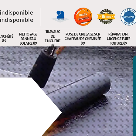
indisponible
indisponible
TRAVAUX
NETTOYAGE
POSE DE GRILLAGE SUR
RÉPARATION,
ANCHÉITÉ
DE
PANNEAU
CHAPEAU DE CHEMINÉE
URGENCE FUITE
89
ZINGUERIE
SOLAIRE 89
89
TOITURE 89
89