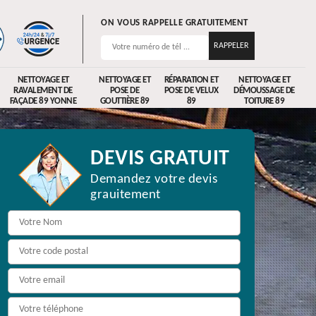
ON VOUS RAPPELLE GRATUITEMENT
NETTOYAGE ET
NETTOYAGE ET
RÉPARATION ET
NETTOYAGE ET
RAVALEMENT DE
POSE DE
POSE DE VELUX
DÉMOUSSAGE DE
FAÇADE 89 YONNE
GOUTTIÈRE 89
89
TOITURE 89
DEVIS GRATUIT
Demandez votre devis
grauitement