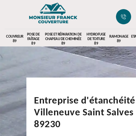
POSE DE
POSE ET RÉPARATION DE
HYDROFUGE
COUVREUR
RAMONAGE
ET
FAÎTAGE
CHAPEAU DE CHEMINÉE
DE TOITURE
89
89
89
89
89
Entreprise d'étanchéité
Villeneuve Saint Salves
89230