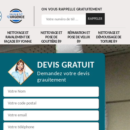
ON VOUS RAPPELLE GRATUITEMENT
NETTOYAGE ET
NETTOYAGE ET
RÉPARATION ET
NETTOYAGE ET
RAVALEMENT DE
POSE DE
POSE DE VELUX
DÉMOUSSAGE DE
FAÇADE 89 YONNE
GOUTTIÈRE 89
89
TOITURE 89
DEVIS GRATUIT
Demandez votre devis
grauitement