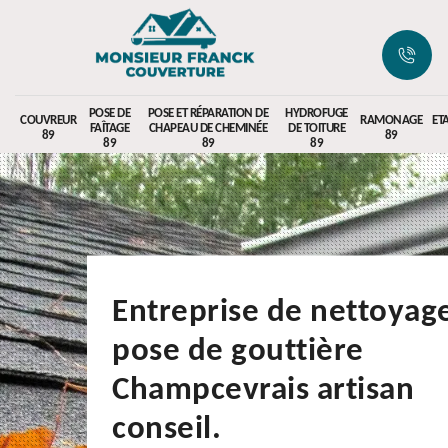
POSE DE
POSE ET RÉPARATION DE
HYDROFUGE
COUVREUR
RAMONAGE
ET
FAÎTAGE
CHAPEAU DE CHEMINÉE
DE TOITURE
89
89
89
89
89
Entreprise de nettoyage
pose de gouttière
Champcevrais artisan
conseil.