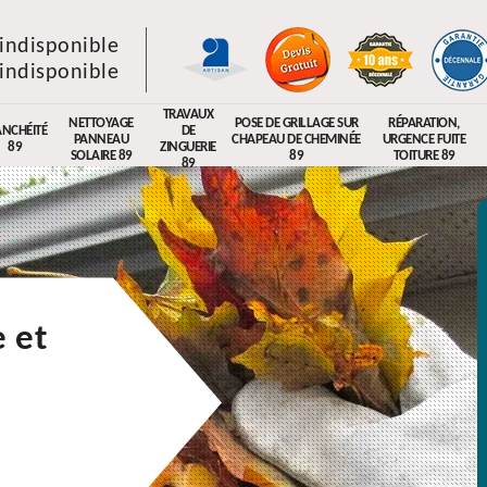
indisponible
indisponible
TRAVAUX
NETTOYAGE
POSE DE GRILLAGE SUR
RÉPARATION,
ANCHÉITÉ
DE
PANNEAU
CHAPEAU DE CHEMINÉE
URGENCE FUITE
89
ZINGUERIE
SOLAIRE 89
89
TOITURE 89
89
 et