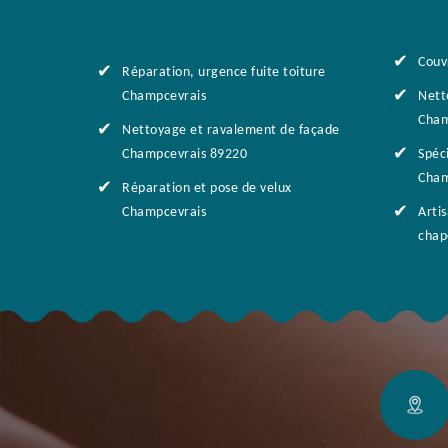
Couv
Réparation, urgence fuite toiture
Champcevrais
Nett
Cham
Nettoyage et ravalement de façade
Champcevrais 89220
Spéci
Cham
Réparation et pose de velux
Champcevrais
Arti
chap