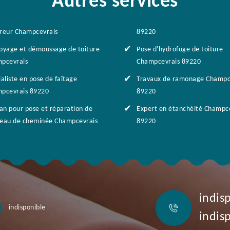
Autres services
reur Champcevrais
89220
oyage et démoussage de toiture
Pose d'hydrofuge de toiture
pcevrais
Champcevrais 89220
aliste en pose de faîtage
Travaux de ramonage Champc
pcevrais 89220
89220
san pour pose et réparation de
Expert en étanchéité Champc
eau de cheminée Champcevrais
89220
indis
indisponible
indis