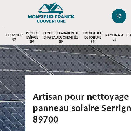
POSE DE
POSE ET RÉPARATION DE
HYDROFUGE
COUVREUR
RAMONAGE
ET
FAÎTAGE
CHAPEAU DE CHEMINÉE
DE TOITURE
89
89
89
89
89
Artisan pour nettoyage
panneau solaire Serrig
89700