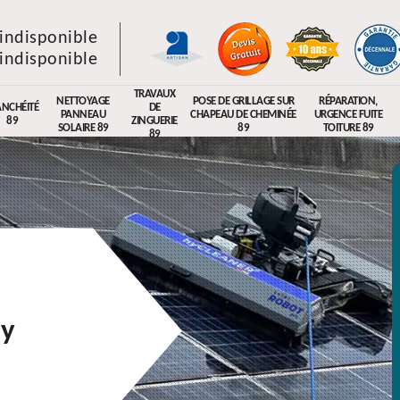
indisponible
indisponible
TRAVAUX
NETTOYAGE
POSE DE GRILLAGE SUR
RÉPARATION,
ANCHÉITÉ
DE
PANNEAU
CHAPEAU DE CHEMINÉE
URGENCE FUITE
89
ZINGUERIE
SOLAIRE 89
89
TOITURE 89
89
ny