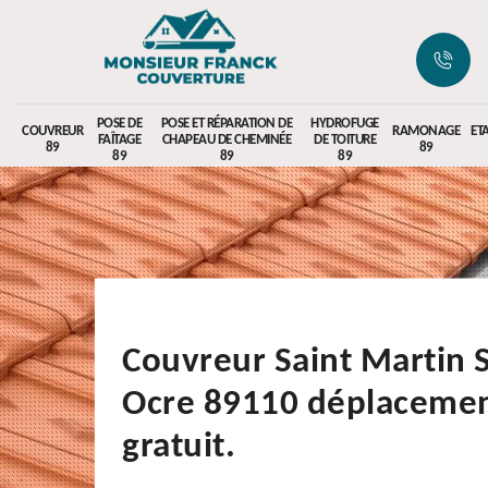
POSE DE
POSE ET RÉPARATION DE
HYDROFUGE
COUVREUR
RAMONAGE
ET
FAÎTAGE
CHAPEAU DE CHEMINÉE
DE TOITURE
89
89
89
89
89
Couvreur Saint Martin 
Ocre 89110 déplaceme
gratuit.