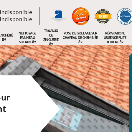
indisponible
indisponible
TRAVAUX
NETTOYAGE
POSE DE GRILLAGE SUR
RÉPARATION,
ANCHÉITÉ
DE
PANNEAU
CHAPEAU DE CHEMINÉE
URGENCE FUITE
89
ZINGUERIE
SOLAIRE 89
89
TOITURE 89
89
Sur
nt