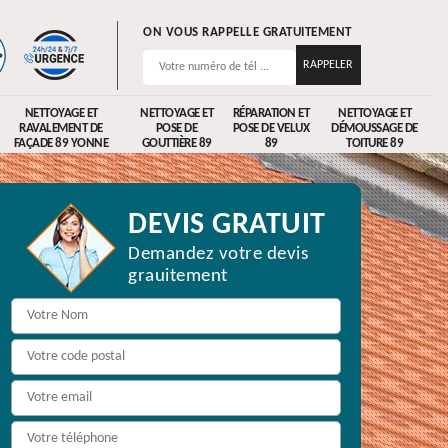
ON VOUS RAPPELLE GRATUITEMENT
NETTOYAGE ET
NETTOYAGE ET
RÉPARATION ET
NETTOYAGE ET
RAVALEMENT DE
POSE DE
POSE DE VELUX
DÉMOUSSAGE DE
FAÇADE 89 YONNE
GOUTTIÈRE 89
89
TOITURE 89
DEVIS GRATUIT
Demandez votre devis
grauitement