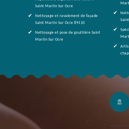
Mart
Saint Martin Sur Ocre
Nett
Nettoyage et ravalement de façade
Sain
Saint Martin Sur Ocre 89110
Spéci
Nettoyage et pose de gouttière Saint
Mart
Martin Sur Ocre
Arti
chap