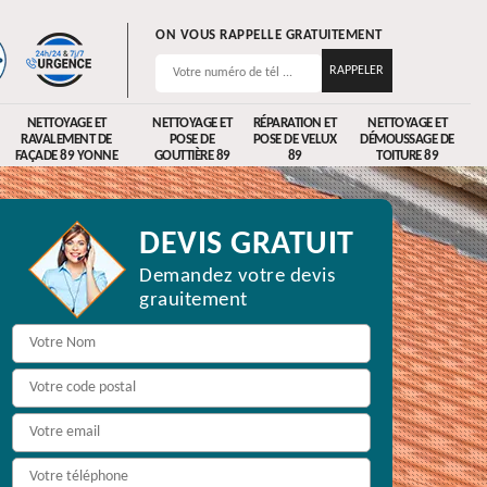
ON VOUS RAPPELLE GRATUITEMENT
NETTOYAGE ET
NETTOYAGE ET
RÉPARATION ET
NETTOYAGE ET
RAVALEMENT DE
POSE DE
POSE DE VELUX
DÉMOUSSAGE DE
FAÇADE 89 YONNE
GOUTTIÈRE 89
89
TOITURE 89
DEVIS GRATUIT
Demandez votre devis
grauitement