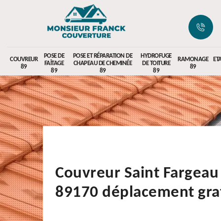
POSE DE
POSE ET RÉPARATION DE
HYDROFUGE
COUVREUR
RAMONAGE
ET
FAÎTAGE
CHAPEAU DE CHEMINÉE
DE TOITURE
89
89
89
89
89
Couvreur Saint Fargeau
89170 déplacement grat