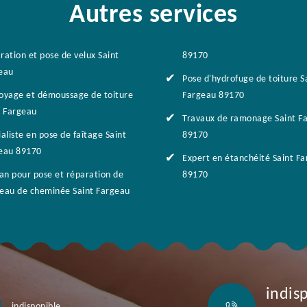
Autres services
ration et pose de velux Saint
89170
eau
Pose d'hydrofuge de toiture S
oyage et démoussage de toiture
Fargeau 89170
t Fargeau
Travaux de ramonage Saint F
aliste en pose de faîtage Saint
89170
eau 89170
Expert en étanchéité Saint F
san pour pose et réparation de
89170
eau de cheminée Saint Fargeau
indis
indisponible