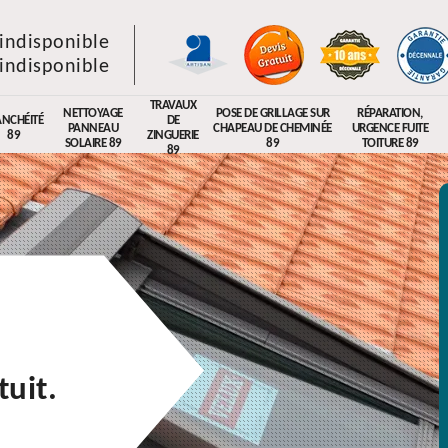
indisponible
indisponible
TRAVAUX
NETTOYAGE
POSE DE GRILLAGE SUR
RÉPARATION,
ANCHÉITÉ
DE
PANNEAU
CHAPEAU DE CHEMINÉE
URGENCE FUITE
89
ZINGUERIE
SOLAIRE 89
89
TOITURE 89
89
uit.