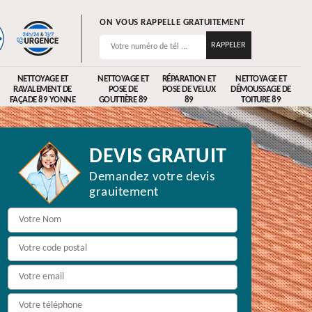
ON VOUS RAPPELLE GRATUITEMENT
NETTOYAGE ET
NETTOYAGE ET
RÉPARATION ET
NETTOYAGE ET
RAVALEMENT DE
POSE DE
POSE DE VELUX
DÉMOUSSAGE DE
FAÇADE 89 YONNE
GOUTTIÈRE 89
89
TOITURE 89
DEVIS GRATUIT
Demandez votre devis
grauitement