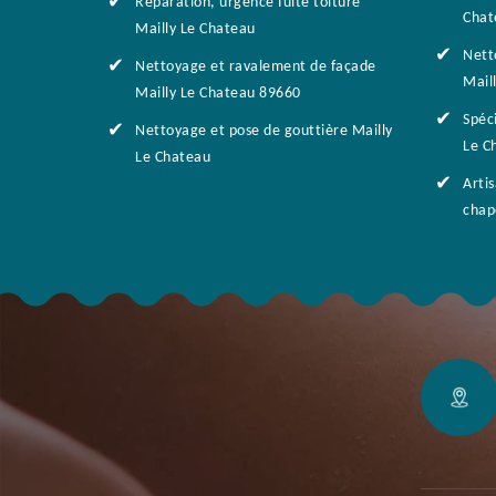
Réparation, urgence fuite toiture
Chat
Mailly Le Chateau
Nett
Nettoyage et ravalement de façade
Mail
Mailly Le Chateau 89660
Spéci
Nettoyage et pose de gouttière Mailly
Le C
Le Chateau
Arti
chap