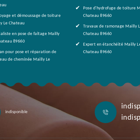
eau
Pose d'hydrofuge de toiture M
oyage et démoussage de toiture
Chateau 89660
ly Le Chateau
Travaux de ramonage Mailly 
aliste en pose de faîtage Mailly
Chateau 89660
hateau 89660
Expert en étanchéité Mailly L
san pour pose et réparation de
Chateau 89660
eau de cheminée Mailly Le
indis
indisponible
indis