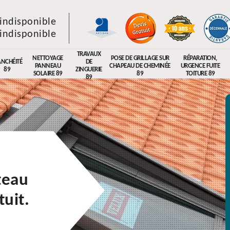
indisponible
indisponible
TRAVAUX
NETTOYAGE
POSE DE GRILLAGE SUR
RÉPARATION,
ANCHÉITÉ
DE
PANNEAU
CHAPEAU DE CHEMINÉE
URGENCE FUITE
89
ZINGUERIE
SOLAIRE 89
89
TOITURE 89
89
teau
uit.