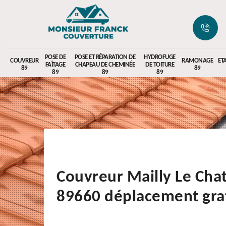
POSE DE
POSE ET RÉPARATION DE
HYDROFUGE
COUVREUR
RAMONAGE
ET
FAÎTAGE
CHAPEAU DE CHEMINÉE
DE TOITURE
89
89
89
89
89
Couvreur Mailly Le Cha
89660 déplacement grat