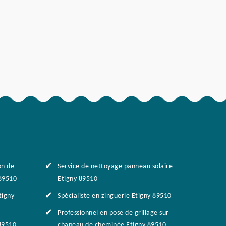
on de
Service de nettoyage panneau solaire
89510
Etigny 89510
tigny
Spécialiste en zinguerie Etigny 89510
Professionnel en pose de grillage sur
89510
chapeau de cheminée Etigny 89510