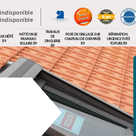
indisponible
indisponible
TRAVAUX
NETTOYAGE
POSE DE GRILLAGE SUR
RÉPARATION,
ANCHÉITÉ
DE
PANNEAU
CHAPEAU DE CHEMINÉE
URGENCE FUITE
89
ZINGUERIE
SOLAIRE 89
89
TOITURE 89
89