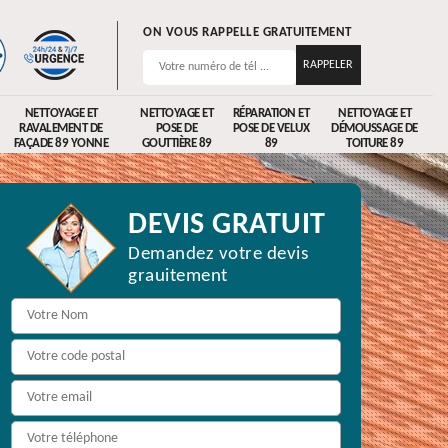
ON VOUS RAPPELLE GRATUITEMENT
NETTOYAGE ET
NETTOYAGE ET
RÉPARATION ET
NETTOYAGE ET
RAVALEMENT DE
POSE DE
POSE DE VELUX
DÉMOUSSAGE DE
FAÇADE 89 YONNE
GOUTTIÈRE 89
89
TOITURE 89
DEVIS GRATUIT
Demandez votre devis
grauitement