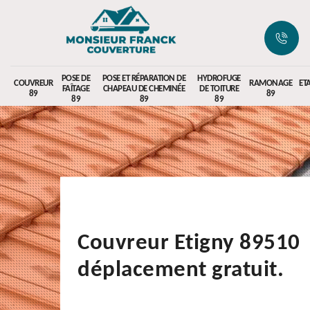
POSE DE
POSE ET RÉPARATION DE
HYDROFUGE
COUVREUR
RAMONAGE
ET
FAÎTAGE
CHAPEAU DE CHEMINÉE
DE TOITURE
89
89
89
89
89
Couvreur Etigny 89510
déplacement gratuit.